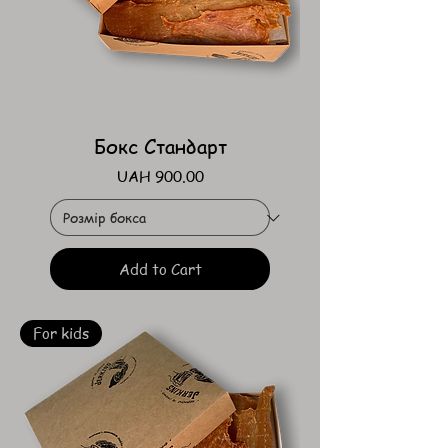
Бокс Стандарт
Price
UAH 900.00
Add to Cart
For kids