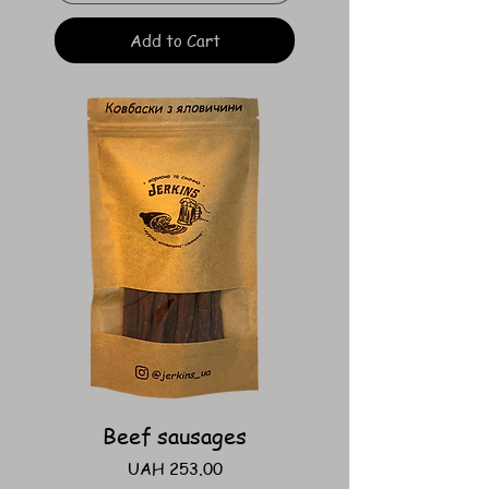
Add to Cart
Beef sausages
Price
UAH 253.00