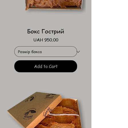
Бокс Гострий
Price
UAH 950.00
Add to Cart