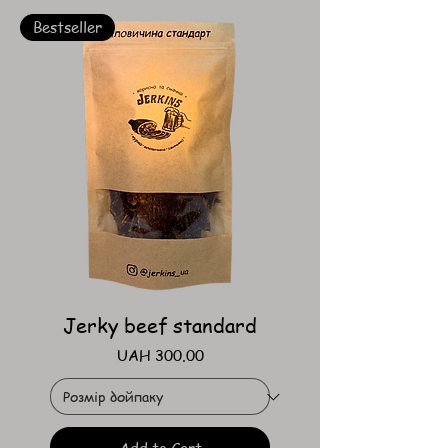
Bestseller
Jerky beef standard
Price
UAH 300.00