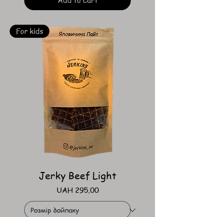
Add to Cart
For kids
Jerky Beef Light
Price
UAH 295.00