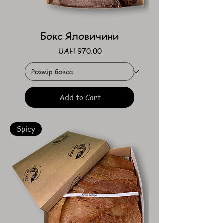
Бокс Яловичини
Price
UAH 970.00
Add to Cart
Spicy