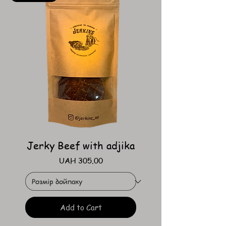
Jerky Beef with adjika
Price
UAH 305.00
Add to Cart