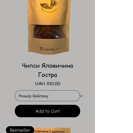
Чипси Яловичина
Гостра
Price
UAH 310.00
Add to Cart
Bestseller