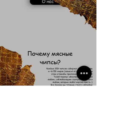
О нас
Почему мясные
чипсы?
Каждые 100г чипсов содержат ~60-110г белка
и ~6-55г жиров (зависит от вида мяса), при
этом углеводы практически отсутствуют
Такой перекус идеально подойдет, как
людям, соблюдающим строгую диету, так и
людям, которые любят вкусно поесть :)
Все джерки мы готовим строго соблюдая
стандарты и правила!