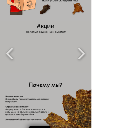
Акции
Не только вкусно, но и выгодно!
Почему мы?
​Высокое качество
Все продукты проходят тщательную проверку
и обработку.
Огромный ассортимент
Мы регулярно добавляем новые вкусы и
виды мяса, не боимся экспериментировать и
пробовать даже дерзкие идеи.
Мы готовы обсудить ваши пожелания