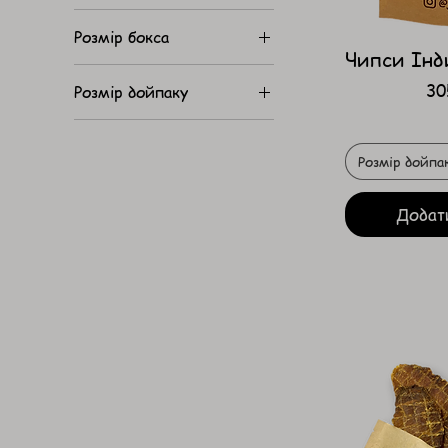
Розмір бокса
214 ₴
980 ₴
Чипси Інд
Маленький
Ці
30
Розмір дойпаку
Середній
100г
50г
Розмір дойпа
Додат