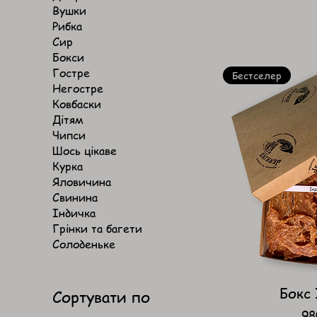
Вушки
Рибка
Сир
Бокси
Гостре
Бестселер
Негостре
Ковбаски
Дітям
Чипси
Шось цікаве
Курка
Яловичина
Свинина
Індичка
Грінки та багети
Солоденьке
Бокс
Сортувати по
Ці
98