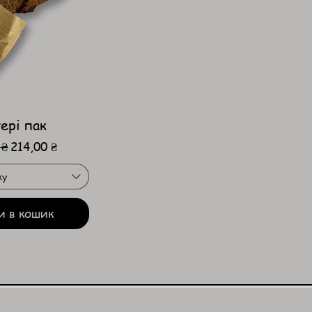
ері пак
на ціна
За розпродажем
 ₴
214,00 ₴
ку
и в кошик