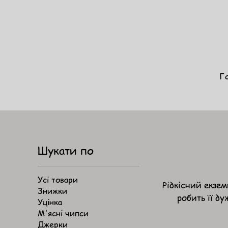
Г
Шукати по
Усі товари
Рідкісний екзе
Знижки
робить її д
Уцінка
М'ясні чипси
Джерки