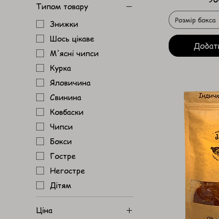
Типом товару
Розмір бокса
Знижки
Шось цікаве
Додат
М'ясні чипси
Курка
Яловичина
Свинина
Ковбаски
Чипси
Бокси
Гостре
Негостре
Дітям
Ціна