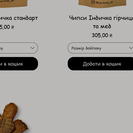
ичка стандарт
Чипси Індичка гірчиц
та мед
на
5,00 ₴
Ціна
305,00 ₴
ку
Розмір дойпаку
и в кошик
Додати в кошик