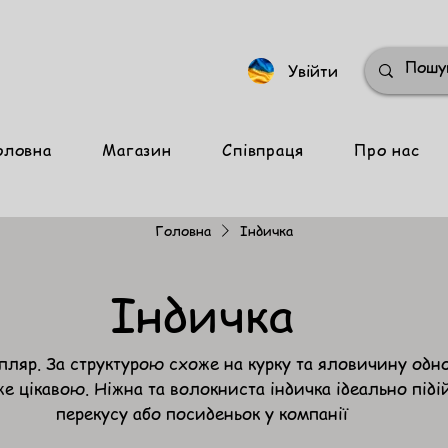
Увійти
оловна
Магазин
Співпраця
Про нас
Головна
Індичка
Індичка
мпляр. За структурою схоже на курку та яловичину одн
уже цікавою. Ніжна та волокниста індичка ідеально піді
перекусу або посиденьок у компанії