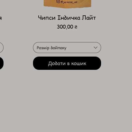
я
Чипси Індичка Лайт
Ціна
300,00 ₴
Розмір дойпаку
Додати в кошик