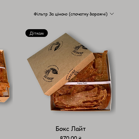
Фільтр
За ціною (спочатку дорожчі)
Діткам
Бокс Лайт
Ціна
870,00 ₴