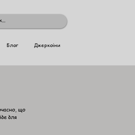
Блог
Джеркоіни
очасно, що
йде для