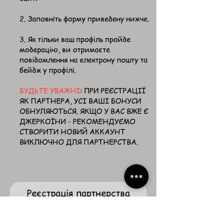
2. Заповніть форму приведену нижче.
3. Як тільки ваш профіль пройде
модерацію, ви отримаєте
повідомлення на електрону пошту та
бейдж у профілі.
БУДЬТЕ УВАЖНІ
: ПРИ РЕЄСТРАЦІЇ
ЯК ПАРТНЕРА, УСІ ВАШІ БОНУСИ
ОБНУЛЯЮТЬСЯ. ЯКЩО У ВАС ВЖЕ Є
ДЖЕРКОЇНИ - РЕКОМЕНДУЄМО
СТВОРИТИ НОВИЙ АККАУНТ
ВИКЛЮЧНО ДЛЯ ПАРТНЕРСТВА.
Реєстрація партнерства
Ім'я