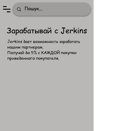
Зарабатывай с Jerkins
​Jerkins дает возможность заработать
нашим партнерам.
Получай до 5% с КАЖДОЙ покупки
приведенного покупателя.