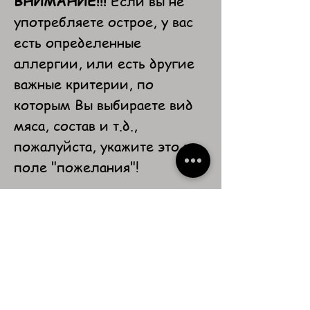
ВНИМАНИЕ!!!
Если вы не
употребляете острое, у вас
есть определенные
аллергии, или есть другие
важные критерии, по
которым Вы выбираете вид
мяса, состав и т.д.,
пожалуйста, укажите это в
поле "пожелания"!
Похожие
товары
Новинка
Новинка