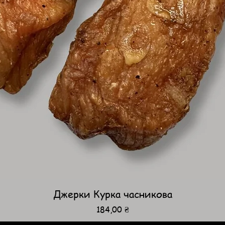
Джерки Курка часникова
Ціна
184,00 ₴