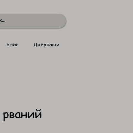
Блог
Джеркоіни
 рваний