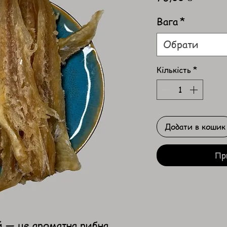
Вага
*
Обрати
Кількість
*
Додати в кошик
Пр
 — це ароматна рибна