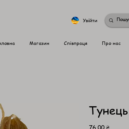
Увійти
оловна
Магазин
Співпраця
Про нас
Тунець
Ціна
76,00 ₴