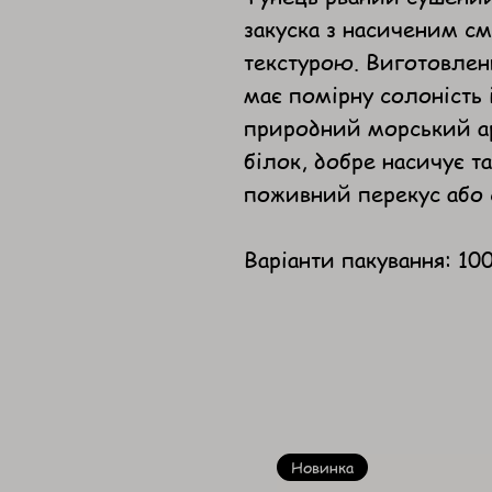
закуска з насиченим с
текстурою. Виготовлени
має помірну солоність 
природний морський ар
білок, добре насичує т
поживний перекус або с
Варіанти пакування: 100
Новинка