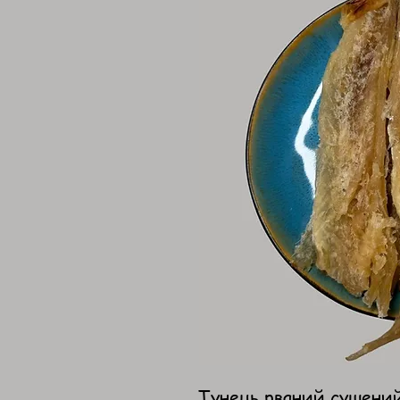
Тунець рваний сушений