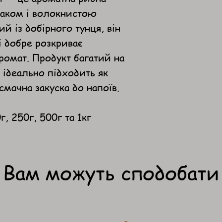
маком і волокнистою
й із добірного тунця, він
і добре розкриває
омат. Продукт багатий на
а ідеально підходить як
мачна закуска до напоїв.
г, 250г, 500г та 1кг
Вам можуть сподобати