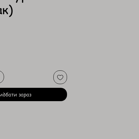
ак)
идбати зараз