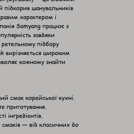
й підкорив шанувальників
кравим характером і
панія Samyang працює з
опулярність завдяки
 ретельному підбору
dak вирізняється широким
зволяє кожному знайти
ий смак корейської кухні.
те приготування.
ті інгредієнтів.
смаків — від класичних до