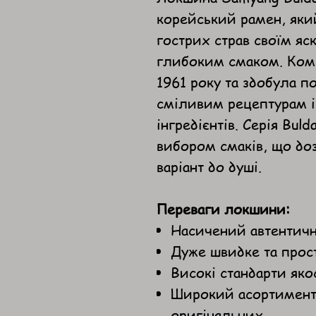
корейський рамен, яки
гострих страв своїм яс
глибоким смаком. Ком
1961 року та здобула п
сміливим рецептурам і
інгредієнтів. Серія Bul
вибором смаків, що до
варіант до душі.
Переваги локшини:
Насичений автентичн
Дуже швидке та прос
Високі стандарти якос
Широкий асортимент 
оригінальних.