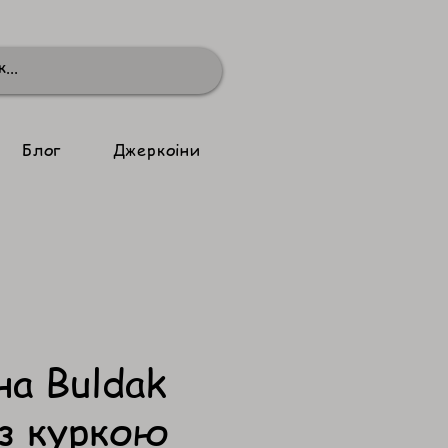
Блог
Джеркоіни
а Buldak
 з куркою