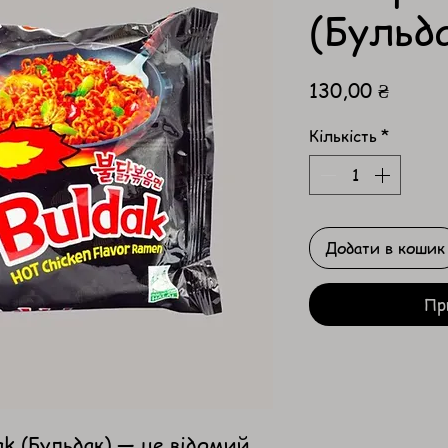
(Бульд
Ціна
130,00 ₴
Кількість
*
Додати в кошик
Пр
k (Бульдак) — це відомий