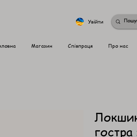
Увійти
оловна
Магазин
Співпраця
Про нас
Локшин
гостра