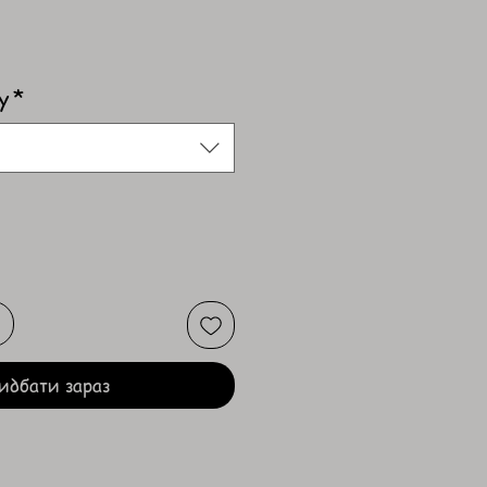
у
*
идбати зараз