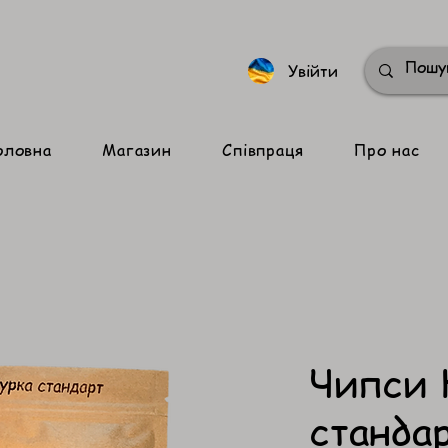
Увійти
оловна
Магазин
Співпраця
Про нас
Чипси 
станда