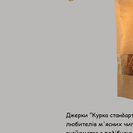
Джерки "Курка стандарт
любителів м'ясних чипс
знайомства з подібною 