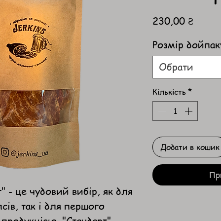
Ціна
230,00 ₴
Розмір дойпак
Обрати
Кількість
*
Додати в кошик
Пр
" - це чудовий вибір, як для
ів, так і для першого
продукцією. "Стандарт"