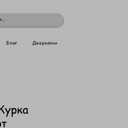
Блог
Джеркоіни
Курка
рт