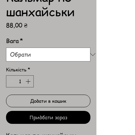
шанхайськи
Ціна
88,00 ₴
Вага
*
Кількість
*
Додати в кошик
Придбати зараз