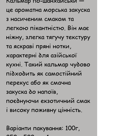
Кальмар по-шанхайськи —
це ароматна морська закуска
з насиченим смаком та
легкою пікантністю. Він має
ніжну, злегка тягучу текстуру
та яскраві пряні нотки,
характерні для азійської
кухні. Такий кальмар чудово
підходить як самостійний
перекус або як смачна
закуска до напоїв,
поєднуючи екзотичний смак
і високу поживну цінність.
Варіанти пакування: 100г,