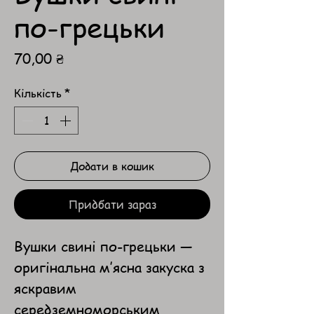
по-грецьки
Ціна
70,00 ₴
Кількість
*
Додати в кошик
Придбати зараз
Вушки свині по-грецьки —
оригінальна м’ясна закуска з
яскравим
середземноморським