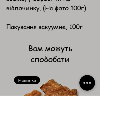
відпочинку. (На фото 100г)
Пакування вакуумне, 100г
Вам можуть
сподобати
Новинка
Новинка