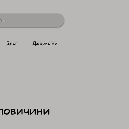
Блог
Джеркоіни
ловичини