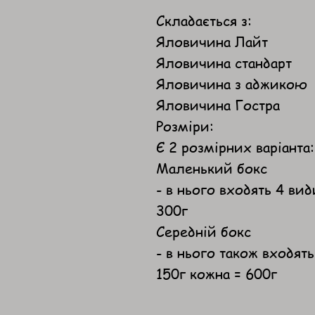
Складається з:
Яловичина Лайт
Яловичина стандарт
Яловичина з аджикою
Яловичина Гостра
Розміри:
Є 2 розмірних варіанта:
Маленький бокс
- в нього входять 4 ви
300г
Середній бокс
- в нього також входят
150г кожна = 600г