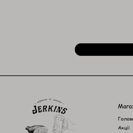
Мага
Голов
Акції