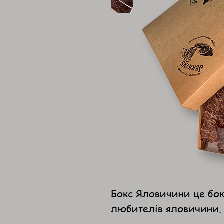
Бокс Яловичини це бок
любителів яловичини.