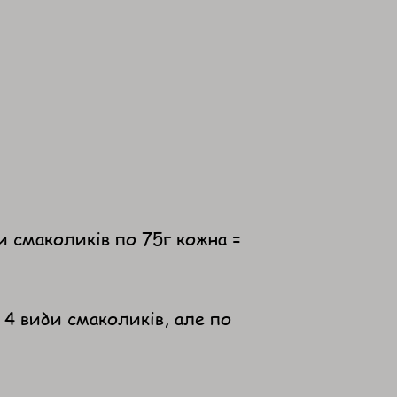
ди смаколиків по 75г кожна =
ь 4 види смаколиків, але по