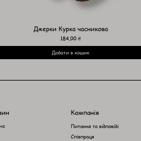
Джерки Курка часникова
Ціна
184,00 ₴
Додати в кошик
зин
Компанія
на
Питання та відповіді
Співпраця