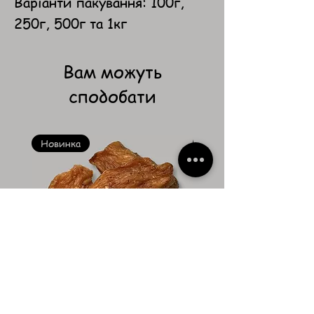
Варіанти пакування: 100г,
250г, 500г та 1кг
Вам можуть
сподобати
Новинка
Новинка