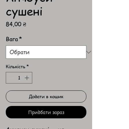
сушені
Ціна
84,00 ₴
Вага
*
Кількість
*
Додати в кошик
Придбати зараз