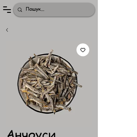
Анчоуси