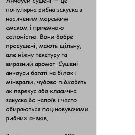
Анчоуси сушені — це
популярна рибна закуска з
насиченим морським
смаком і приємною
солоністю. Вони добре
просушені, мають щільну,
але ніжну текстуру та
виразний аромат. Сушені
анчоуси багаті на білок і
мінерали, чудово підходять
як перекус або класична
закуска до напоїв і часто
обираються поціновувачами
рибних снеків.