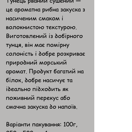
Тунець рваний сушений —
це ароматна рибна закуска з
насиченим смаком і
волокнистою текстурою.
Виготовлений із добірного
тунця, він має помірну
солоність і добре розкриває
природний морський
аромат. Продукт багатий на
білок, добре насичує та
ідеально підходить як
поживний перекус або
смачна закуска до напоїв.
Варіанти пакування: 100г,