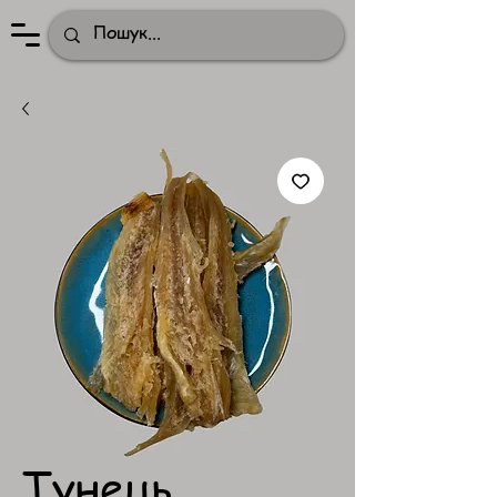
Тунець