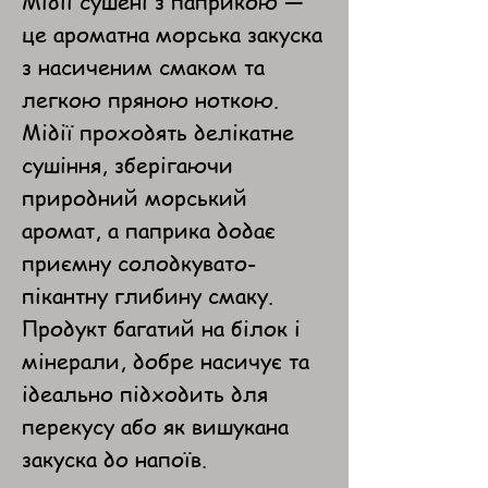
Мідії сушені з паприкою —
це ароматна морська закуска
з насиченим смаком та
легкою пряною ноткою.
Мідії проходять делікатне
сушіння, зберігаючи
природний морський
аромат, а паприка додає
приємну солодкувато-
пікантну глибину смаку.
Продукт багатий на білок і
мінерали, добре насичує та
ідеально підходить для
перекусу або як вишукана
закуска до напоїв.