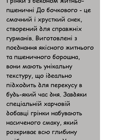
Грінки з беконом житньо-
пшеничні До бочкового - це
смачний і хрусткий снек,
створений для справжніх
гурманів. Виготовлені з
поєднання якісного житнього
та пшеничного борошна,
вони мають унікальну
текстуру, що ідеально
підходить для перекусу в
будь-який час дня. Завдяки
спеціальній харчовій
добавці грінки набувають
насиченого смаку, який
розкриває всю глибину