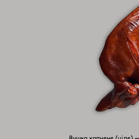
Вушко копчене (ціле) —