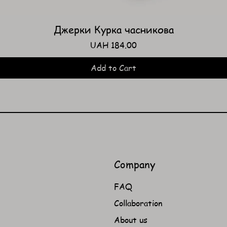
Джерки Курка часникова
Price
UAH 184.00
Add to Cart
Company
FAQ
Collaboration
About us