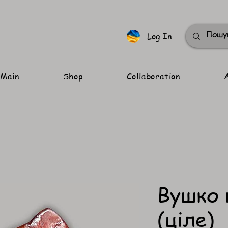
Log In
Main
Shop
Collaboration
Вушко 
(ціле)