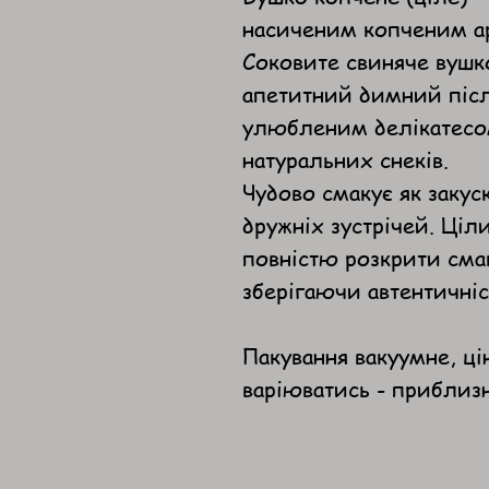
насиченим копченим а
Соковите свиняче вушко
апетитний димний післ
улюбленим делікатесом
натуральних снеків.
Чудово смакує як закус
дружніх зустрічей. Ціл
повністю розкрити смак
зберігаючи автентичніс
Пакування вакуумне, ці
варіюватись - приблиз