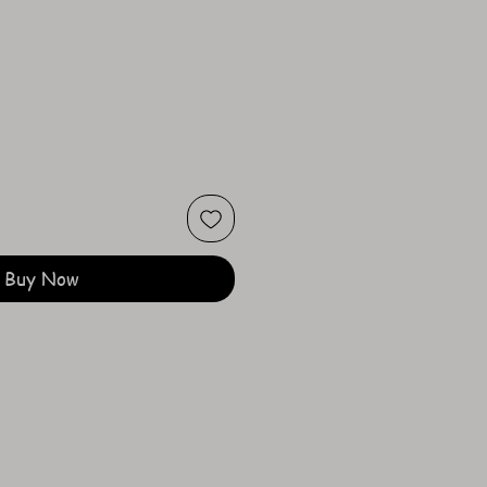
ce
Buy Now