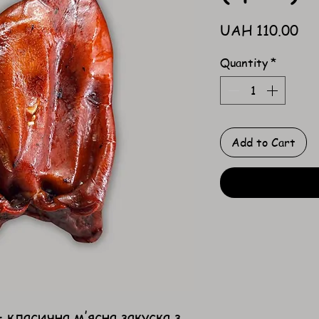
Pri
UAH 110.00
Quantity
*
Add to Cart
 класична м’ясна закуска з