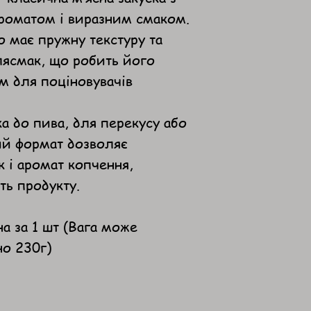
роматом і виразним смаком.
 має пружну текстуру та
ясмак, що робить його
 для поціновувачів
ка до пива, для перекусу або
ий формат дозволяє
 і аромат копчення,
ть продукту.
на за 1 шт (Вага може
но 230г)