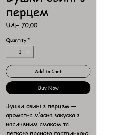
перцем
Price
UAH 70.00
Quantity
*
Add to Cart
Buy Now
Вушки свині з перцем —
ароматна м’ясна закуска з
насиченим смаком та
легкою пряною гостринкою.