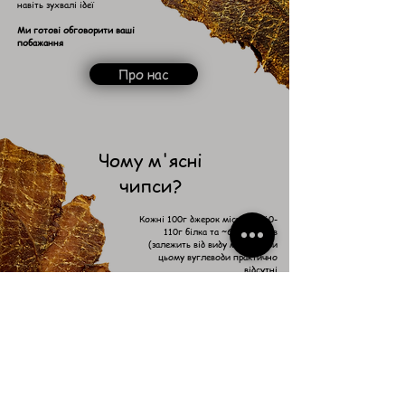
навіть зухвалі ідеї
Ми готові обговорити ваші
побажання
Про нас
Чому м'ясні
чипси?
Кожні 100г джерок містить ~60-
110г білка та ~6-55г жирів
(залежить від виду м'яса), при
цьому вуглеводи практично
відсутні
Така їжа ідеально підійде, як
людям, які дотримуються
суворої дієти, так і людям, які
люблять смачно поїсти :)
Усі джерки ми готуємо суворо
дотримуючись стандартів та
правил!