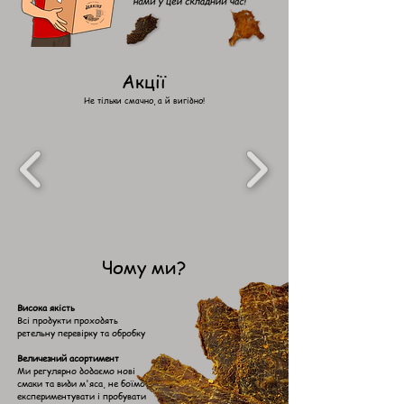
Акції
Не тільки смачно, а й вигідно!
Чому ми?
Висока якість
Всі продукти проходять
ретельну перевірку та обробку
Величезний асортимент
Ми регулярно додаємо нові
смаки та види м'яса, не боїмося
експериментувати і пробувати