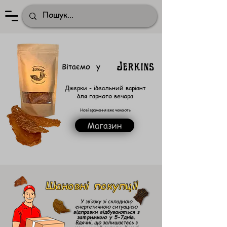
Jerkins
Вітаємо у
Джерки - ідеальний варіант
для гарного вечора
Нові враження вже чекають
Магазин