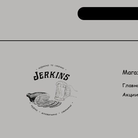
Мага
Главн
Акци