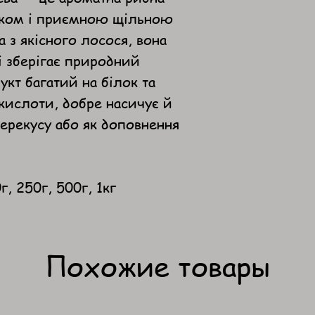
аком і приємною щільною
 з якісного лосося, вона
і зберігає природний
кт багатий на білок та
кислоти, добре насичує й
ерекусу або як доповнення
г, 250г, 500г, 1кг
Похожие товары