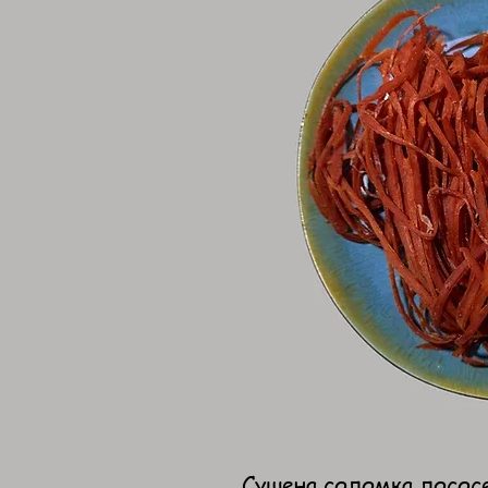
Сушена соломка лососе