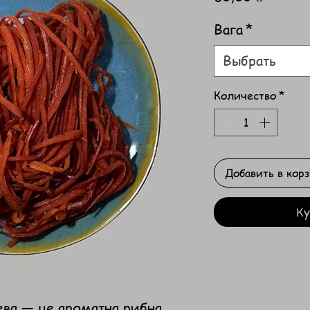
Вага
*
Выбрать
Количество
*
Добавить в кор
Ку
ва — це ароматна рибна