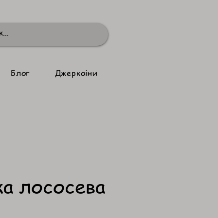
Блог
Джеркоіни
а лососева