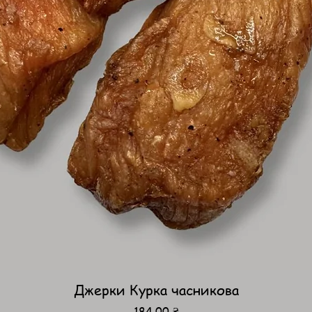
Джерки Курка часникова
Цена
184,00 ₴