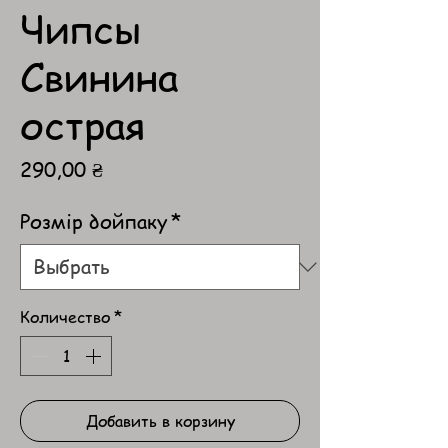
Чипсы
Свинина
острая
Цена
290,00 ₴
Розмір дойпаку
*
Количество
*
Добавить в корзину