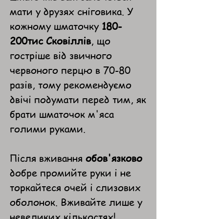
мати у друзях сніговика. У
кожному шматочку
180-
200тис Сковіллів
, що
гостріше від звичного
червоного перцю в 70-80
разів, тому рекомендуємо
двічі подумати перед тим, як
брати шматочок м'яса
голими руками.
Після вживання
обов'язково
добре промийте руки і не
торкайтеся очей і слизових
оболонок. Вживайте лише у
невеликих кількостях!