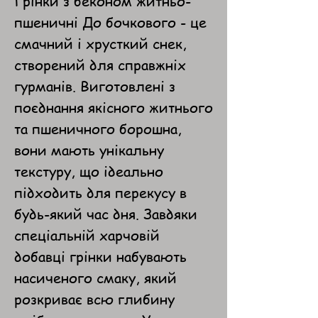
Грінки з беконом житньо-
пшеничні До бочкового - це
смачний і хрусткий снек,
створений для справжніх
гурманів. Виготовлені з
поєднання якісного житнього
та пшеничного борошна,
вони мають унікальну
текстуру, що ідеально
підходить для перекусу в
будь-який час дня. Завдяки
спеціальній харчовій
добавці грінки набувають
насиченого смаку, який
розкриває всю глибину